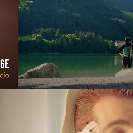
GE
dio