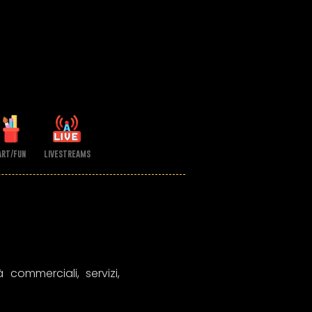
art/fun
livestreams
 commerciali, servizi,