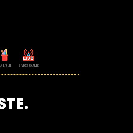
art/fun
livestreams
STE.